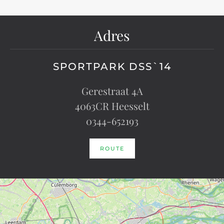
Adres
SPORTPARK DSS`14
Gerestraat 4A
4063CR Heesselt
0344-652193
ROUTE