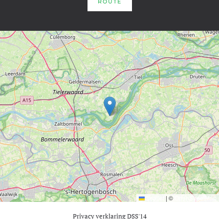
ROUTE
Leaflet
|
©
OpenStreetMap
Privacy verklaring DSS'14