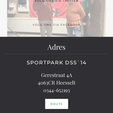
VOLG ONS VIA TWITTER
VOLG ONS VIA FACEBOOK
Adres
SPORTPARK DSS`14
Gerestraat 4A
4063CR Heesselt
0344-652193
ROUTE